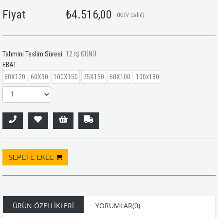
Fiyat
₺4.516,00
(KDV Dahil)
Tahmini Teslim Süresi
12 İŞ GÜNÜ
EBAT
60X120
60X90
100X150
75X150
60X100
100x180
ÜRÜN ÖZELLIKLERI
YORUMLAR
(0)