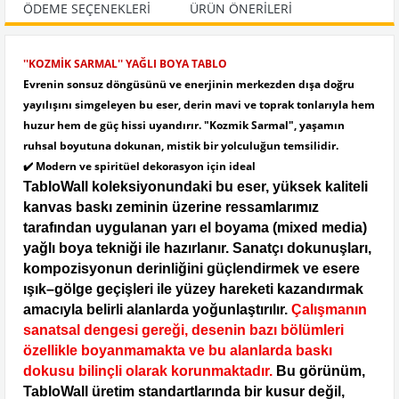
ÖDEME SEÇENEKLERI
ÜRÜN ÖNERILERI
''KOZMİK SARMAL'' YAĞLI BOYA TABLO
Evrenin sonsuz döngüsünü ve enerjinin merkezden dışa doğru
yayılışını simgeleyen bu eser, derin mavi ve toprak tonlarıyla hem
huzur hem de güç hissi uyandırır. "Kozmik Sarmal", yaşamın
ruhsal boyutuna dokunan, mistik bir yolculuğun temsilidir.
✔️ Modern ve spiritüel dekorasyon için ideal
TabloWall koleksiyonundaki bu eser, yüksek kaliteli
kanvas baskı zeminin üzerine ressamlarımız
tarafından uygulanan yarı el boyama (mixed media)
yağlı boya tekniği ile hazırlanır. Sanatçı dokunuşları,
kompozisyonun derinliğini güçlendirmek ve esere
ışık–gölge geçişleri ile yüzey hareketi kazandırmak
amacıyla belirli alanlarda yoğunlaştırılır.
Çalışmanın
sanatsal dengesi gereği, desenin bazı bölümleri
özellikle boyanmamakta ve bu alanlarda baskı
dokusu bilinçli olarak korunmaktadır.
Bu görünüm,
TabloWall üretim standartlarında bir kusur değil,