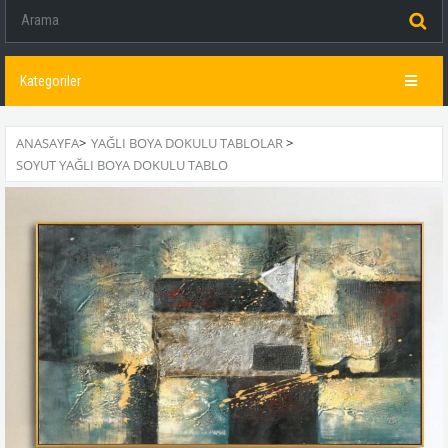
Kategoriler
ANASAYFA
>
YAĞLI BOYA DOKULU TABLOLAR
>
SOYUT YAĞLI BOYA DOKULU TABLO