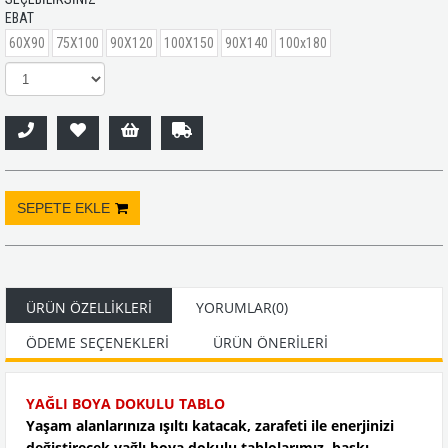
EBAT
60X90
75X100
90X120
100X150
90X140
100x180
ÜRÜN ÖZELLIKLERI
YORUMLAR
(0)
ÖDEME SEÇENEKLERI
ÜRÜN ÖNERILERI
YAĞLI BOYA DOKULU TABLO
Yaşam alanlarınıza ışıltı katacak, zarafeti ile enerjinizi
değiştirecek yağlı boya dokulu tablolarımız, baskı