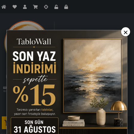
×
Sepetim
0
Ürün