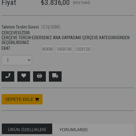
Fiyat
₺3.836,00
(KDV Dahil)
Tahmini Teslim Süresi
12 İŞ GÜNÜ
ÇERÇEVESİZDİR.
ÇERÇEVE TERCİH EDERSENİZ ANA SAYFADAKİ ÇERÇEVE KATEGORİSİNDEN
SEÇEBİLİRSİNİZ
EBAT
80X80
100X100
120X120
ÜRÜN ÖZELLIKLERI
YORUMLAR
(0)